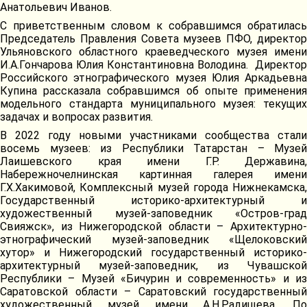
Анатольевич Иванов.
С приветственным словом к собравшимся обратилась
Председатель Правления Совета музеев ПФО, директор
Ульяновского областного краеведческого музея имени
И.А.Гончарова Юлия Константиновна Володина. Директор
Российского этнографического музея Юлия Аркадьевна
Купина рассказала собравшимся об опыте применения
модельного стандарта муниципального музея: текущих
задачах и вопросах развития.
В 2022 году новыми участниками сообщества стали
восемь музеев: из Республики Татарстан – Музей
Лаишевского края имени Г.Р. Державина,
Набережночелнинская картинная галерея имени
Г.Х.Хакимовой, Комплексный музей города Нижнекамска,
Государственный историко-архитектурный и
художественный музей-заповедник «Остров-град
Свияжск», из Нижегородской области – Архитектурно-
этнографический музей-заповедник «Щелоковский
хутор» и Нижегородский государственный историко-
архитектурный музей-заповедник, из Чувашской
Республики – Музей «Бичурин и современность» и из
Саратовской области – Саратовский государственный
художественный музей имени А.Н.Радищева. По